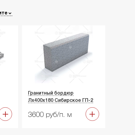
Гранитный бордюр
Лх400х180 Сибирское ГП-2
3600 руб/п. м