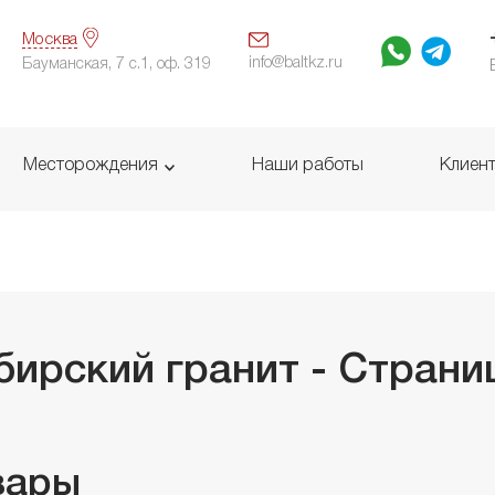
Москва
info@baltkz.ru
Бауманская, 7 с.1, оф. 319
Месторождения
Наши работы
Клиен
бирский гранит - Страни
вары