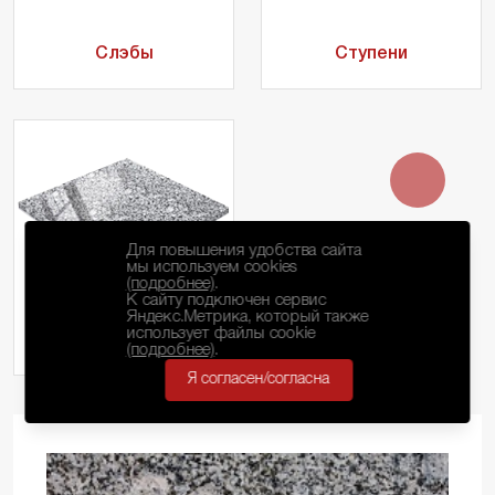
Слэбы
Ступени
Для повышения удобства сайта
мы используем cookies
(подробнее)
.
К сайту подключен сервис
Яндекс.Метрика, который также
использует файлы cookie
Тактильные плиты
(подробнее)
.
Я согласен/согласна