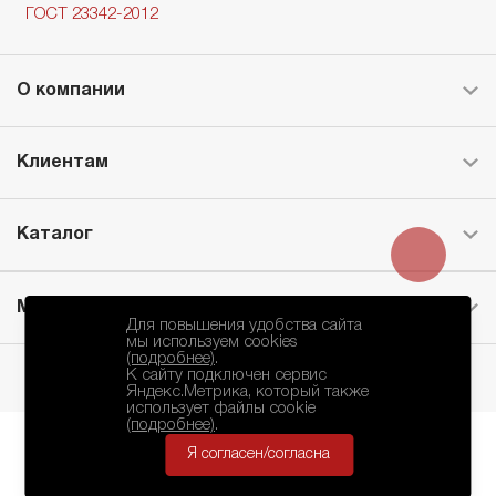
ГОСТ 23342-2012
О компании
Клиентам
Каталог
Месторождение
Для повышения удобства сайта
мы используем cookies
(подробнее)
.
К сайту подключен сервис
Яндекс.Метрика, который также
использует файлы cookie
(подробнее)
.
Я согласен/согласна
БКЗ © 2010-2024.
Политика Конфиденциальности