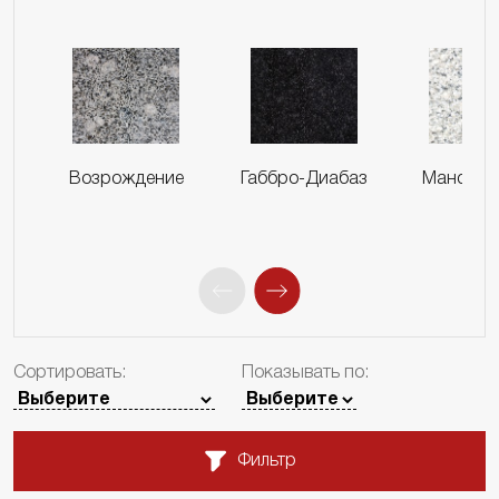
Возрождение
Габбро-Диабаз
Мансуро
Сортировать:
Показывать по:
Фильтр