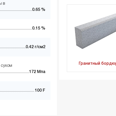
ы в
0.65 %
0.15 %
0.42 г/см2
Гранитный бордю
 сухом
172 Мпа
100 F