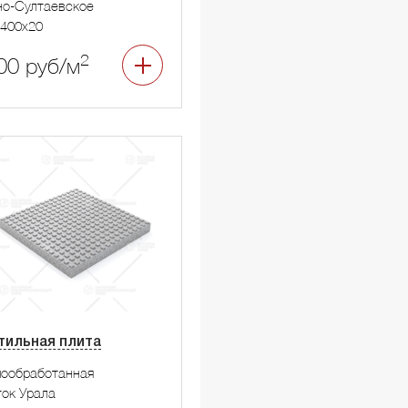
о-Султаевское
400x20
2
00 руб/м
тильная плита
мообработанная
ок Урала