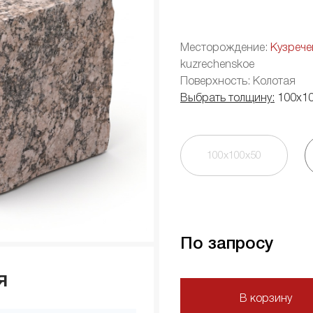
Месторождение:
Кузрече
kuzrechenskoe
Поверхность: Колотая
Выбрать толщину:
100х1
100х100х50
По запросу
я
В корзину