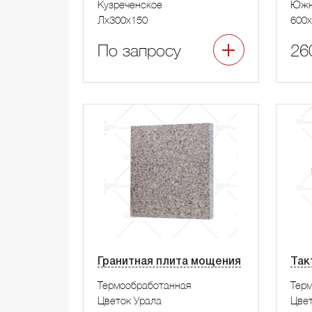
Кузреченское
Южн
Лx300x150
600x
По запросу
26
Гранитная плита мощения
Так
Термообработанная
Тер
Цветок Урала
Цвет