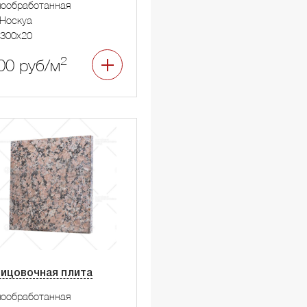
мообработанная
Носкуа
300x20
2
00 руб/м
ицовочная плита
мообработанная