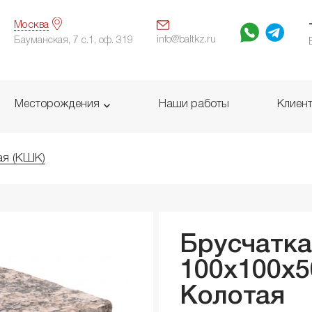
Москва
info@baltkz.ru
Бауманская, 7 с.1, оф. 319
Месторождения
Наши работы
Клиен
ая (КШК)
Брусчатка
100x100x
Колотая