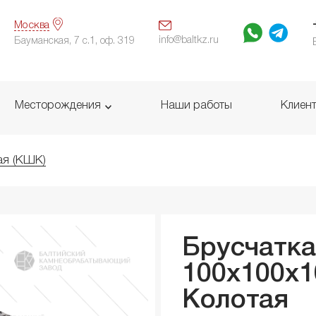
Москва
info@baltkz.ru
Бауманская, 7 с.1, оф. 319
Месторождения
Наши работы
Клиен
ая (КШК)
Брусчатка
100x100x
Колотая