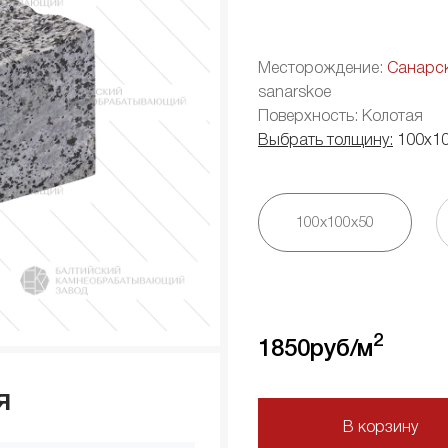
Месторождение:
Санарс
sanarskoe
Поверхность: Колотая
Выбрать толщину:
100х1
100х100х50
2
1850
руб/м
я
В корзину