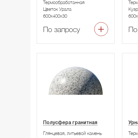
Термообработанная
Тер
Цветок Урала
Кузр
600x400x30
600x
По запросу
По
Полусфера гранитная
Урн
Глянцевая, литьевой камень
Тер