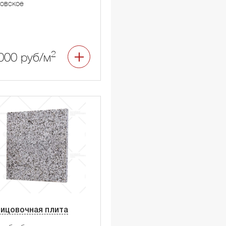
овское
2
000 руб/м
ицовочная плита