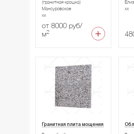
(гранитная крошка)
Елиз
Мансуровское
xx
xx
от 8000 руб/
2
м
48
Гранитная плита мощения
Обл