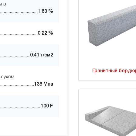
ы в
1.63 %
0.22 %
0.41 г/см2
Гранитный бордю
 сухом
136 Мпа
100 F