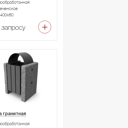
мообработанная
еченское
400x60
 запросу
а гранитная
мообработанная