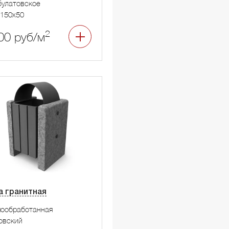
улатовское
150x50
2
00 руб/м
а гранитная
мообработанная
овский