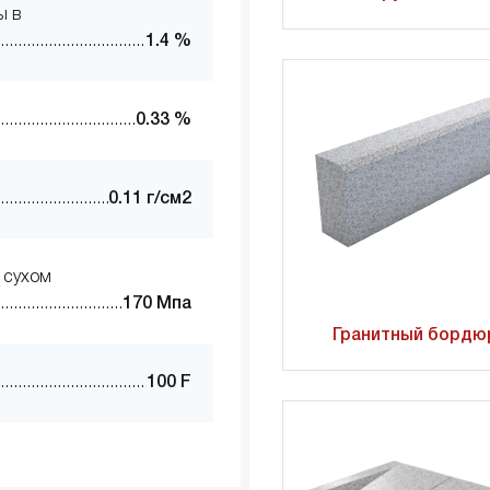
ы в
1.4 %
0.33 %
0.11 г/см2
 сухом
170 Мпа
Гранитный бордю
100 F