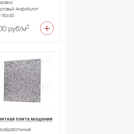
ировка
натовый Амфиболит
150x30
2
00 руб/м
нитная плита мощения
мообработанная