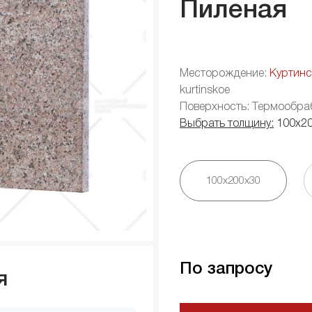
Пиленая
Месторождение:
Куртинс
kurtinskoe
Поверхность: Термообра
Выбрать толщину:
100х2
100х200х30
По запросу
я