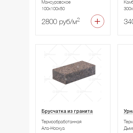
Мансуровское
Камб
100x100x50
300x
2
2800 руб/м
34
Брусчатка из гранита
Урн
Термообработанная
Тер
Ала-Носкуа
Дым