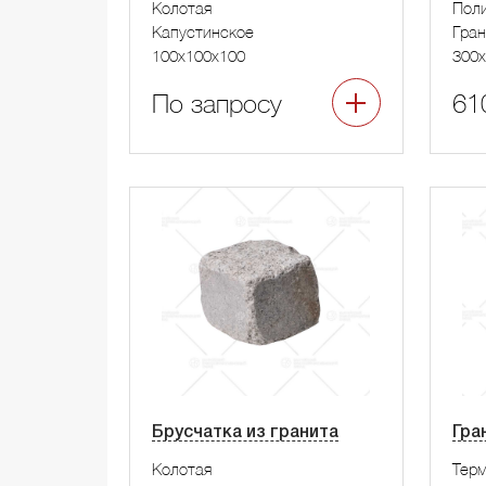
Колотая
Пол
Капустинское
Гра
100x100x100
300x
По запросу
61
Брусчатка из гранита
Гра
Колотая
Тер