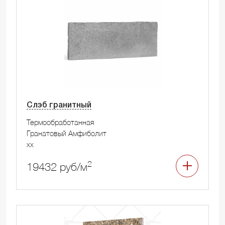
Слэб гранитный
Термообработанная
Гранатовый Амфиболит
xx
2
19432 руб/м