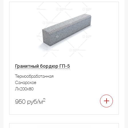
Гранитный бордюр ГП-5
Термообработанная
Санарское
Лx200x80
2
950 руб/м