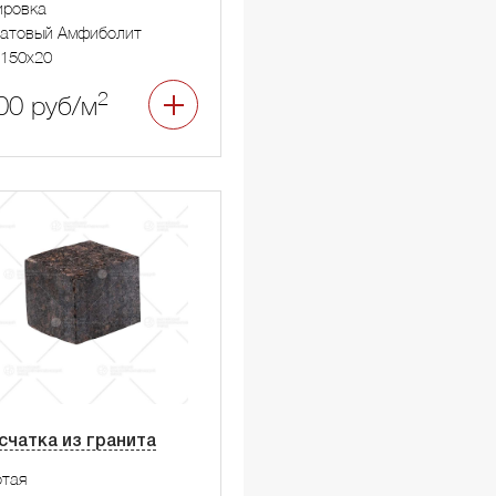
ировка
натовый Амфиболит
150x20
2
00 руб/м
счатка из гранита
тая