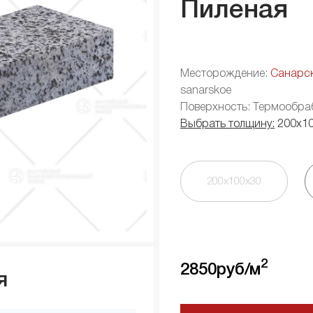
Пиленая
Месторождение:
Санарс
sanarskoe
Поверхность: Термообра
Выбрать толщину:
200х1
200х100х30
2
2850
руб/м
я