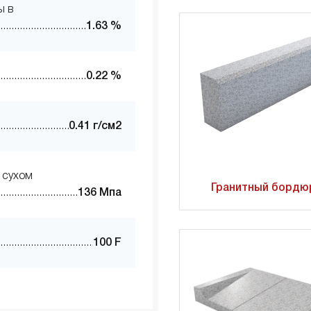
ы в
1.63 %
0.22 %
0.41 г/см2
 сухом
Гранитный бордю
136 Мпа
100 F