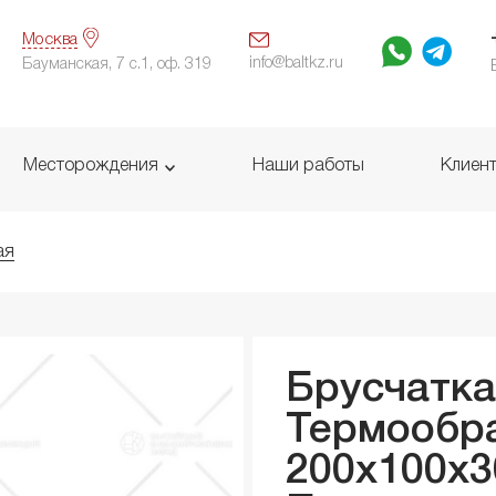
Москва
info@baltkz.ru
Бауманская, 7 с.1, оф. 319
Месторождения
Наши работы
Клиен
ая
Брусчатка
Термообр
200x100x