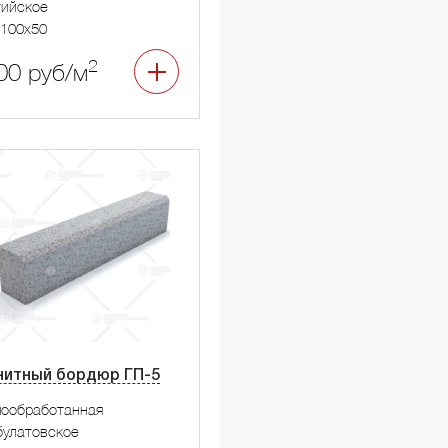
тийское
100x50
2
00 руб/м
нитный бордюр ГП-5
мообработанная
улатовское