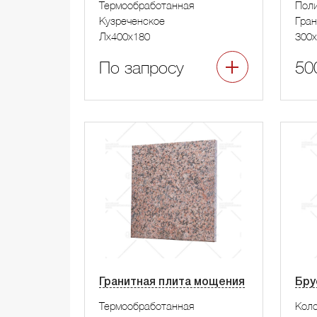
Термообработанная
Пол
Кузреченское
Гра
Лx400x180
300x
По запросу
50
Гранитная плита мощения
Бру
Термообработанная
Коло