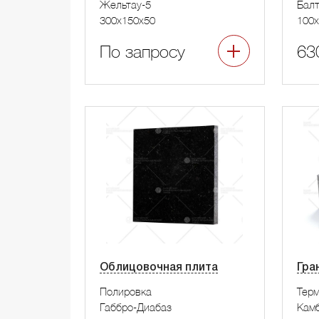
Жельтау-5
Бал
300x150x50
100x
По запросу
63
Облицовочная плита
Гра
Полировка
Тер
Габбро-Диабаз
Камб