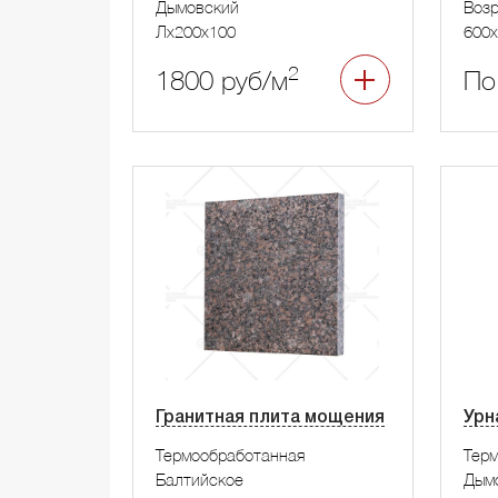
Дымовский
Воз
Лx200x100
600x
2
1800 руб/м
По
Гранитная плита мощения
Урн
Термообработанная
Тер
Балтийское
Дым