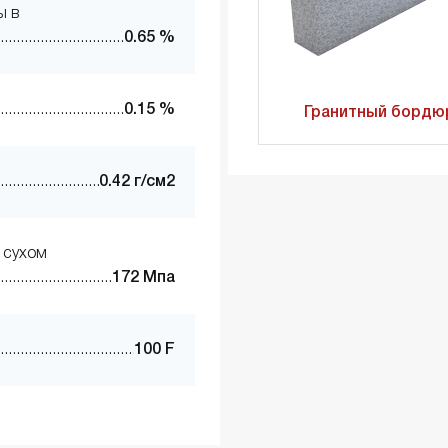
ы в
0.65 %
0.15 %
Гранитный бордю
0.42 г/см2
 сухом
172 Мпа
100 F