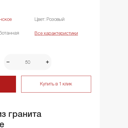
нское
Цвет: Розовый
ботанная
Все характеристики
Купить в 1 клик
из гранита
е