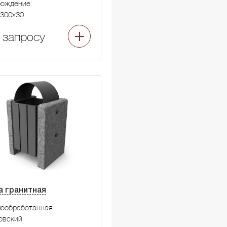
рождение
300x30
 запросу
а гранитная
мообработанная
овский