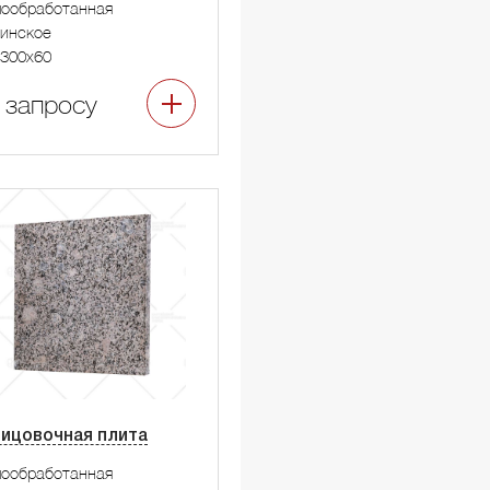
мообработанная
инское
300x60
 запросу
ицовочная плита
мообработанная