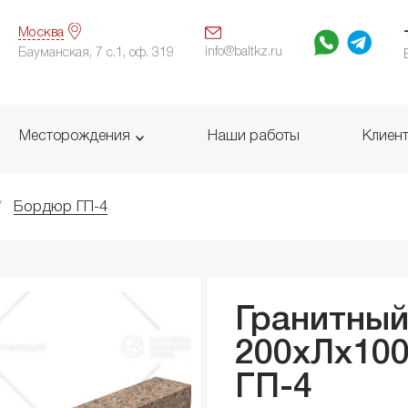
Москва
info@baltkz.ru
Бауманская, 7 с.1, оф. 319
Месторождения
Наши работы
Клиен
Бордюр ГП-4
Гранитны
200xЛx
10
ГП-4