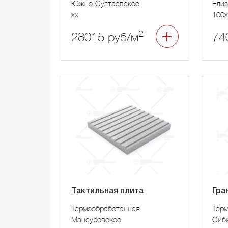
Южно-Султаевское
Елиз
xx
100x
2
28015 руб/м
74
Тактильная плита
Гра
Термообработанная
Тер
Мансуровское
Сиб