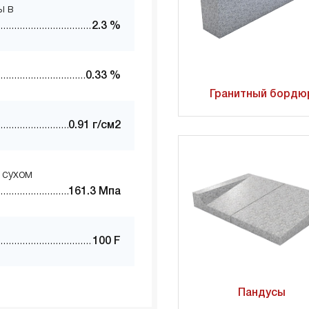
ы в
2.3 %
0.33 %
Гранитный бордю
0.91 г/см2
 сухом
161.3 Мпа
100 F
Пандусы