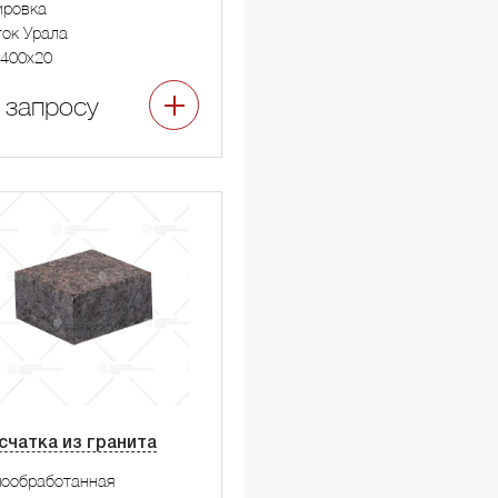
ировка
ок Урала
400x20
 запросу
счатка из гранита
мообработанная