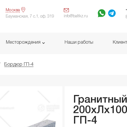
Москва
info@baltkz.ru
Бауманская, 7 с.1, оф. 319
Месторождения
Наши работы
Клиен
Бордюр ГП-4
Гранитны
200xЛx
10
ГП-4