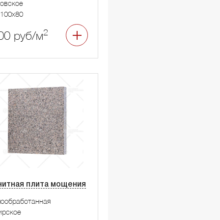
овское
100x80
2
00 руб/м
нитная плита мощения
мообработанная
ирское