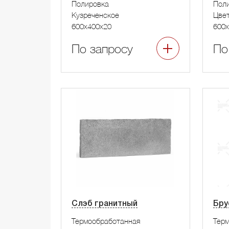
Полировка
Пол
Кузреченское
Цвет
600x400x20
600x
По запросу
По
Слэб гранитный
Бру
Термообработанная
Тер