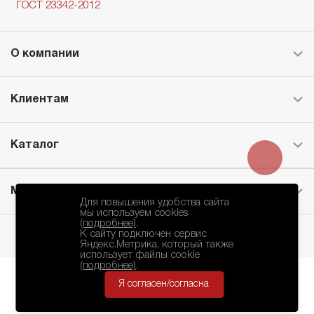
ГОСТ 23342-2012
О компании
Клиентам
Каталог
Месторождение
Для повышения удобства сайта
мы используем cookies
(подробнее)
.
К сайту подключен сервис
Яндекс.Метрика, который также
использует файлы cookie
(подробнее)
.
Я согласен/согласна
БКЗ © 2010-2024.
Политика Конфиденциальности