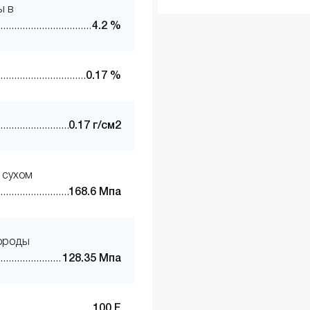
ы в
4.2 %
0.17 %
0.17 г/см2
 сухом
168.6 Мпа
породы
128.35 Мпа
100 F