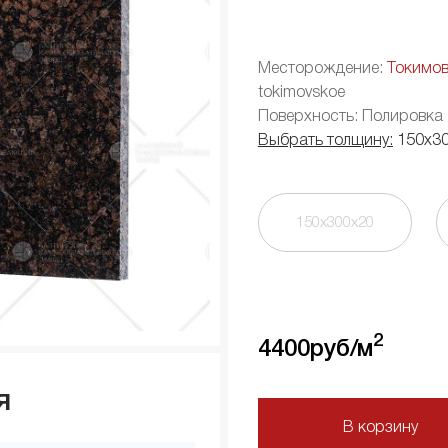
Месторождение:
Токимо
tokimovskoe
Поверхность: Полировка
Выбрать толщину:
150х3
150х300х20
2
4400
руб/м
я
В корзину