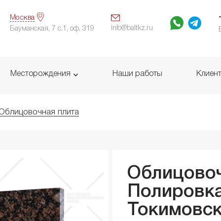
Москва
info@baltkz.ru
Бауманская, 7 с.1, оф. 319
Месторождения
Наши работы
Клиен
Облицовочная плита
Облицовоч
Полировка
Токимовс