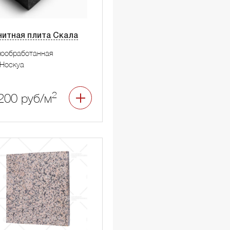
нитная плита Скала
мообработанная
Носкуа
2
200 руб/м