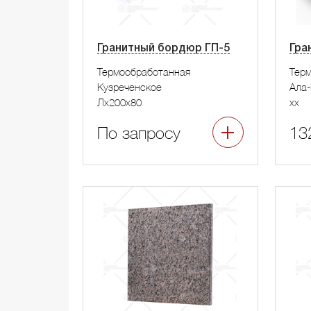
Гранитный бордюр ГП-5
Гра
Термообработанная
Тер
Кузреченское
Ала-
Лx200x80
xx
По запросу
13