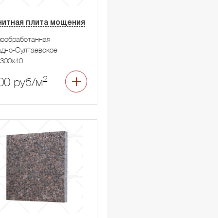
нитная плита мощения
мообработанная
дно-Султаевское
300x40
2
00 руб/м