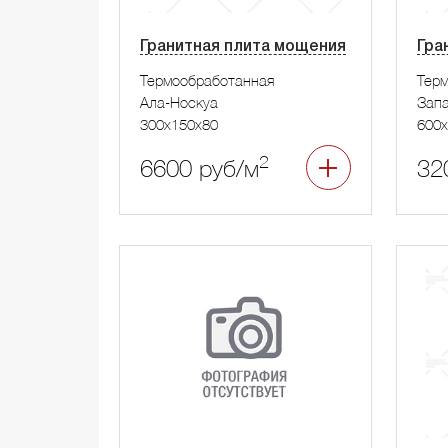
Гранитная плита мощения
Гра
Термообработанная
Тер
Ала-Носкуа
Запа
300x150x80
600x
2
6600 руб/м
32