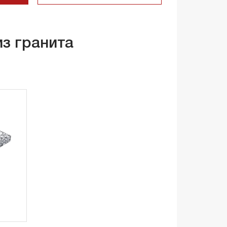
из гранита
е