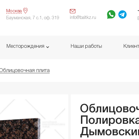
Москва
info@baltkz.ru
Бауманская, 7 с.1, оф. 319
Месторождения
Наши работы
Клиен
Облицовочная плита
Облицовоч
Полировка
Дымовски