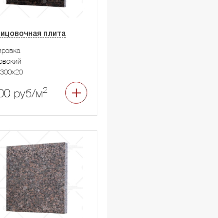
ицовочная плита
ировка
овский
300x20
2
00 руб/м