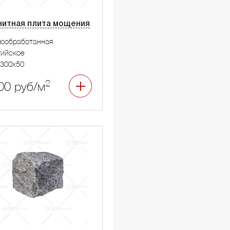
нитная плита мощения
мообработанная
тийское
300x50
2
00 руб/м