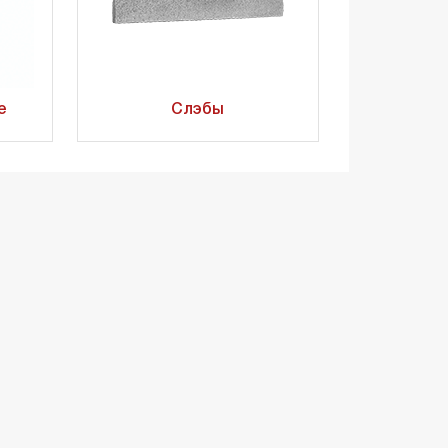
е
Слэбы