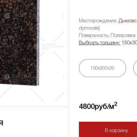
Месторождение:
Дымовс
dymovskij
Поверхность: Полировка
Выбрать толщину:
150х3
150х300х20
2
4800
руб/м
я
В корзину