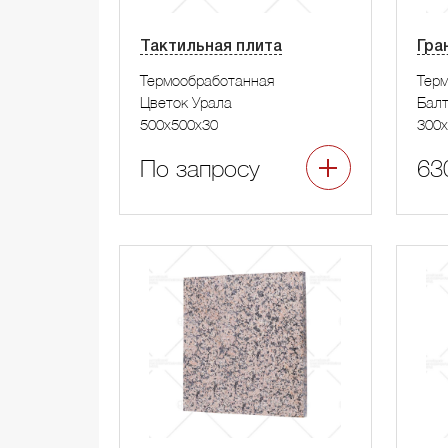
Тактильная плита
Гра
Термообработанная
Тер
Цветок Урала
Бал
500x500x30
300x
По запросу
63