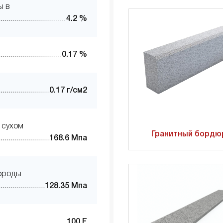
ы в
4.2 %
0.17 %
0.17 г/см2
 сухом
Гранитный бордю
168.6 Мпа
породы
128.35 Мпа
100 F