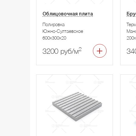
Облицовочная плита
Бру
Полировка
Тер
Южно-Султаевское
Ман
600x300x20
200x
2
3200 руб/м
34