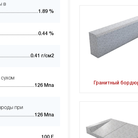
ы в
1.89 %
0.44 %
0.41 г/см2
 сухом
Гранитный бордю
126 Мпа
ороды при
126 Мпа
100 F