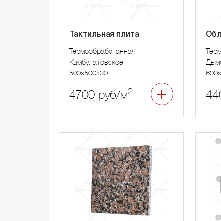
Тактильная плита
Обл
Термообработанная
Тер
Камбулатовское
Дым
500x500x30
600x
2
4700 руб/м
44