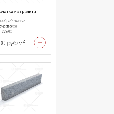
счатка из гранита
мообработанная
суровское
100x50
2
00 руб/м