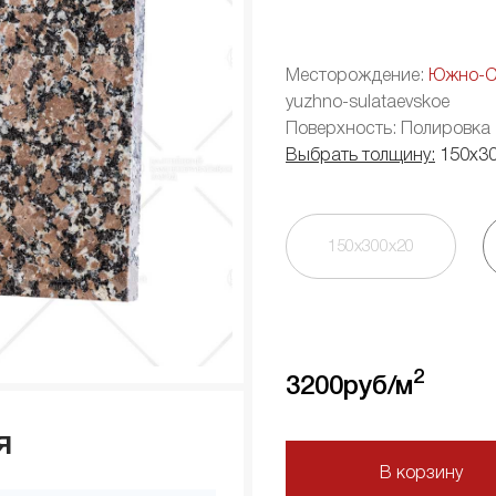
Месторождение:
Южно-С
yuzhno-sulataevskoe
Поверхность: Полировка
Выбрать толщину:
150х3
150х300х20
2
3200
руб/м
я
В корзину