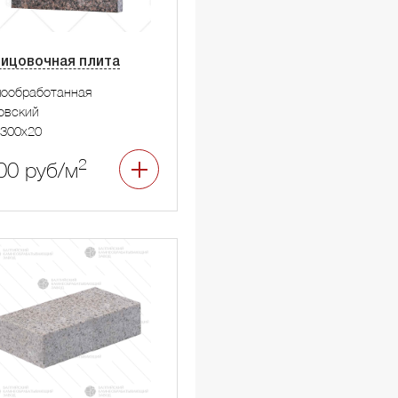
ицовочная плита
мообработанная
овский
300x20
2
00 руб/м