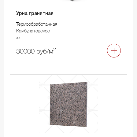
Урна гранитная
Термообработанная
Камбулатовское
xx
2
30000 руб/м