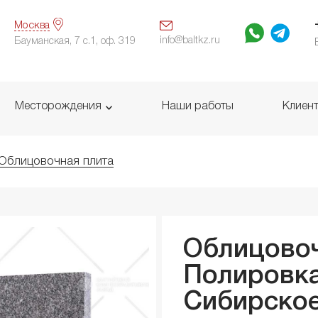
Москва
info@baltkz.ru
Бауманская, 7 с.1, оф. 319
Месторождения
Наши работы
Клиен
Облицовочная плита
Облицовоч
Полировка
Сибирско