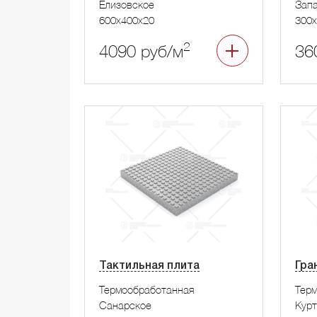
Елизовское
Запа
600x400x20
300x
2
4090 руб/м
36
Тактильная плита
Гра
Термообработанная
Тер
Санарское
Курт