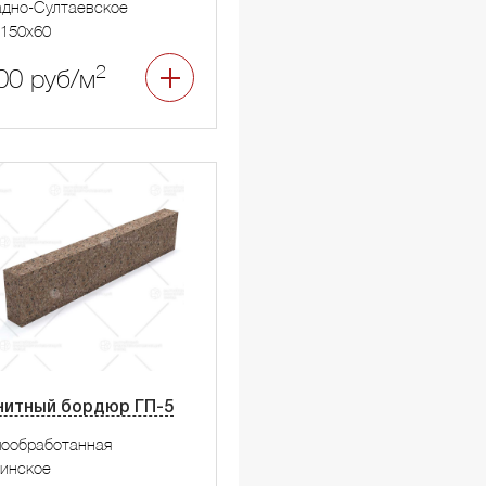
дно-Султаевское
150x60
2
00 руб/м
нитный бордюр ГП-5
мообработанная
инское