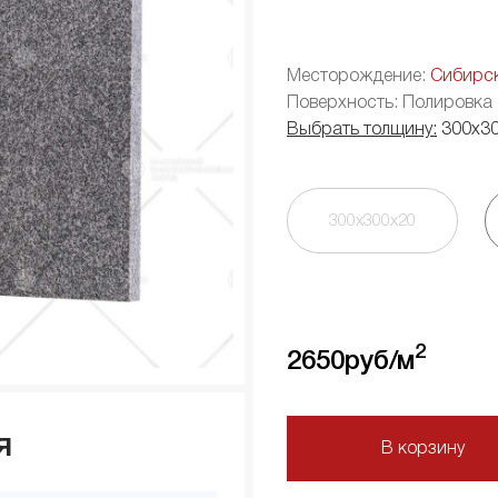
Месторождение:
Сибирс
Поверхность: Полировка
Выбрать толщину:
300х3
300х300х20
2
2650
руб/м
я
В корзину