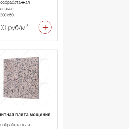
мообработанная
овское
300x60
2
00 руб/м
нитная плита мощения
мообработанная