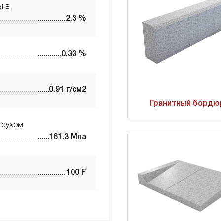
ы в
2.3 %
0.33 %
0.91 г/см2
Гранитный бордю
 сухом
161.3 Мпа
100 F