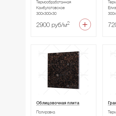
Термообработанная
Тер
Камбулатовское
Елиз
300x300x30
300x
2
2900 руб/м
72
Облицовочная плита
Гра
Полировка
Тер