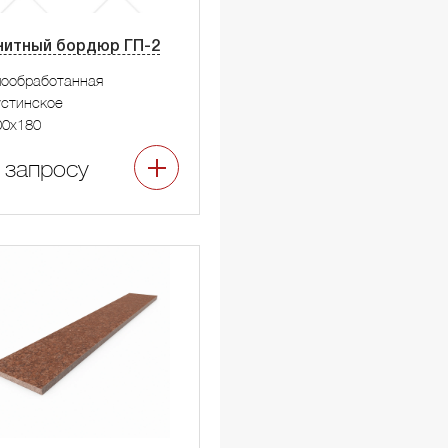
нитный бордюр ГП-2
мообработанная
стинское
00x180
 запросу