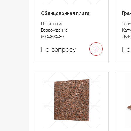
Облицовочная плита
Гра
Полировка
Тер
Возрождение
Капу
600x300x30
Лx4
По запросу
По