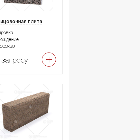
ицовочная плита
ировка
рождение
300x30
 запросу