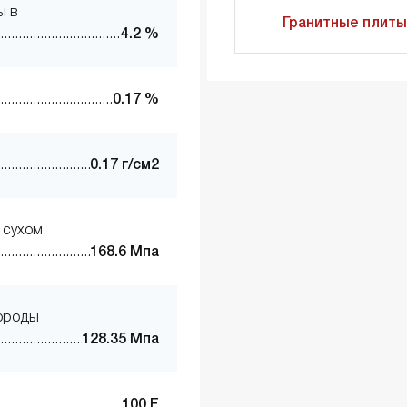
ы в
Гранитные плиты
4.2 %
0.17 %
0.17 г/см2
 сухом
168.6 Мпа
породы
128.35 Мпа
100 F