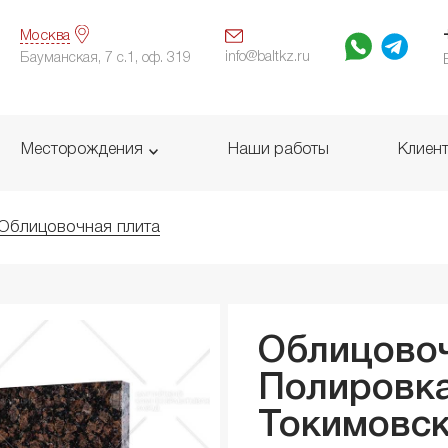
Москва
info@baltkz.ru
Бауманская, 7 с.1, оф. 319
Месторождения
Наши работы
Клиен
Облицовочная плита
Облицовоч
Полировка
Токимовс