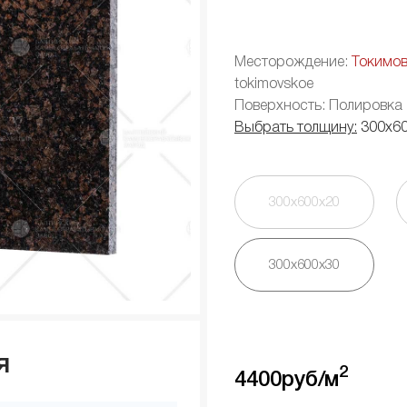
Месторождение:
Токимо
tokimovskoe
Поверхность: Полировка
Выбрать толщину:
300х6
300х600х20
300х600х30
я
2
4400
руб/м