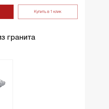
Купить в 1 клик
из гранита
е