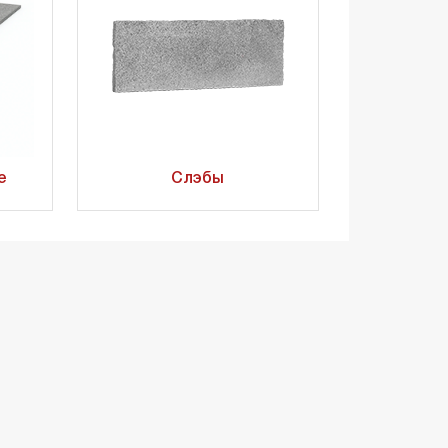
е
Слэбы