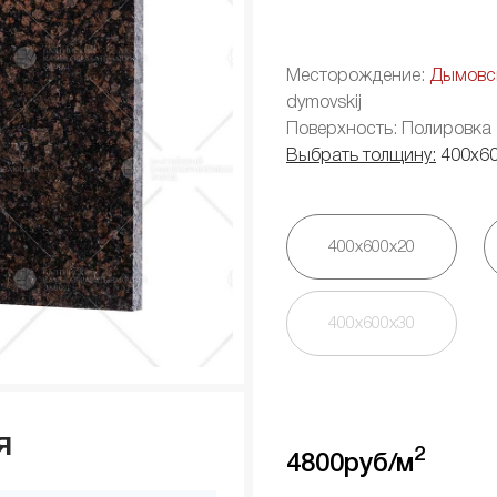
Месторождение:
Дымовс
dymovskij
Поверхность: Полировка
Выбрать толщину:
400х6
400х600х20
400х600х30
я
2
4800
руб/м