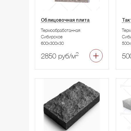
Облицовочная плита
Так
Термообработанная
Тер
Сибирское
Сиб
600x300x30
500x
2
2850 руб/м
50