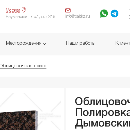
Москва
info@baltkz.ru
Бауманская, 7 с.1, оф. 319
Месторождения
Наши работы
Клиен
Облицовочная плита
Облицовоч
Полировка
Дымовски