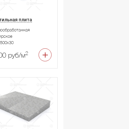
тильная плита
мообработанная
ирское
500x30
2
00 руб/м