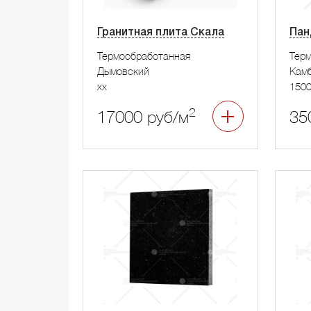
Гранитная плита Скала
Пан
Термообработанная
Тер
Дымовский
Камб
xx
1500
2
17000 руб/м
35