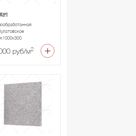
дус
мообработанная
улатовское
x1000x300
2
000 руб/м