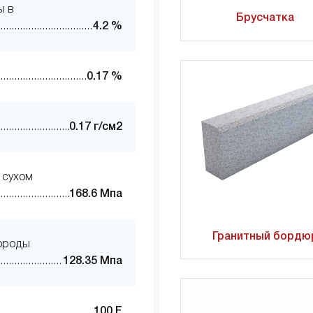
ы в
Брусчатка
4.2 %
0.17 %
0.17 г/см2
 сухом
168.6 Мпа
Гранитный бордю
породы
128.35 Мпа
100 F