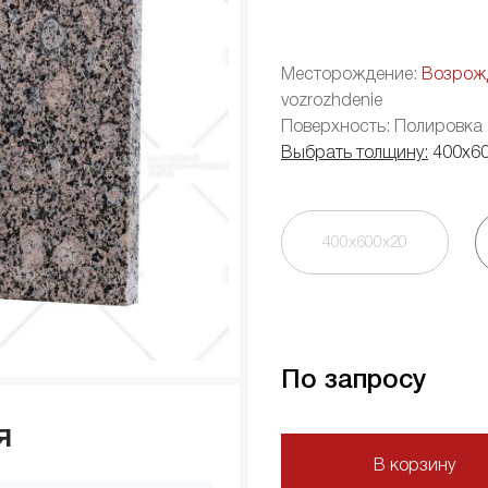
Месторождение:
Возрож
vozrozhdenie
Поверхность: Полировка
Выбрать толщину:
400х6
400х600х20
По запросу
я
В корзину