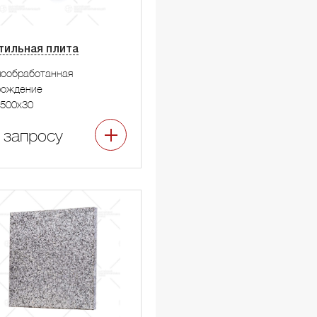
тильная плита
мообработанная
рождение
500x30
 запросу