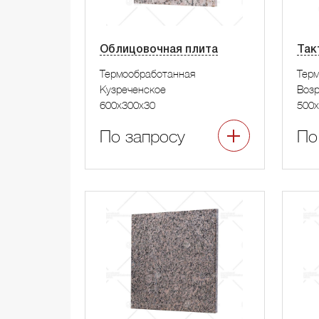
Облицовочная плита
Так
Термообработанная
Тер
Кузреченское
Воз
600x300x30
500x
По запросу
По