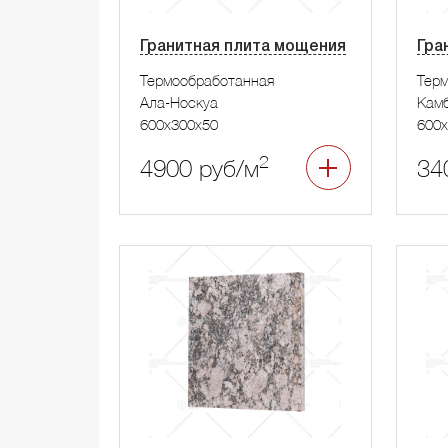
Гранитная плита мощения
Гра
Термообработанная
Тер
Ала-Носкуа
Камб
600x300x50
600x
2
4900 руб/м
34