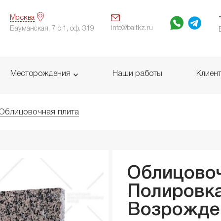
Москва
info@baltkz.ru
Бауманская, 7 с.1, оф. 319
Месторождения
Наши работы
Клиен
Облицовочная плита
Облицовоч
Полировка
Возрожде