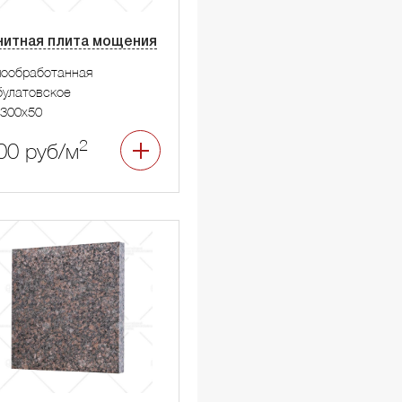
нитная плита мощения
мообработанная
улатовское
300x50
2
00 руб/м