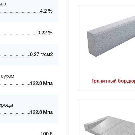
ы в
4.2 %
0.22 %
0.27 г/см2
 сухом
Гранитный бордю
122.8 Мпа
породы
122.8 Мпа
100 F