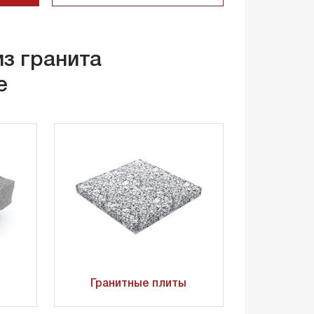
из гранита
е
Гранитные плиты