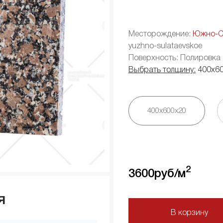
Месторождение:
Южно-С
yuzhno-sulataevskoe
Поверхность: Полировка
Выбрать толщину:
400х6
400х600х20
2
3600
руб/м
я
В корзину