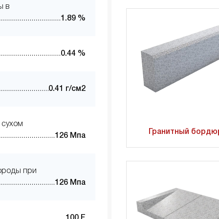
ы в
1.89 %
0.44 %
0.41 г/см2
 сухом
Гранитный бордю
126 Мпа
ороды при
126 Мпа
100 F