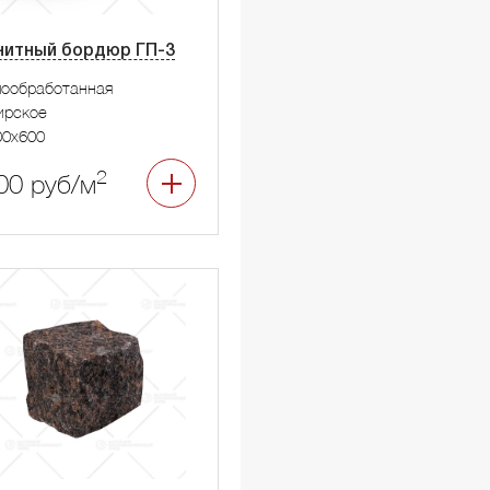
нитный бордюр ГП-3
мообработанная
ирское
00x600
2
00 руб/м