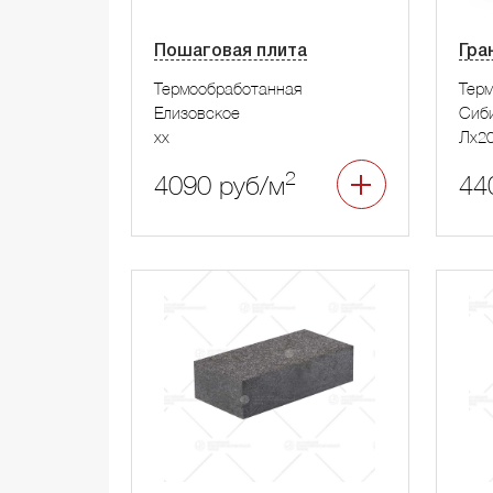
Пошаговая плита
Гра
Термообработанная
Тер
Елизовское
Сиб
xx
Лx2
2
4090 руб/м
44