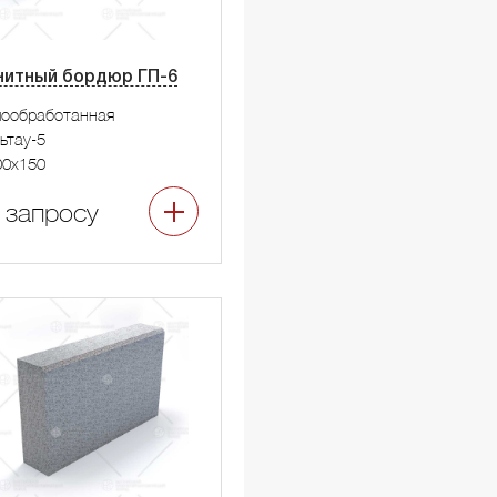
нитный бордюр ГП-6
мообработанная
ьтау-5
00x150
 запросу