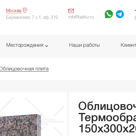
Москва
info@baltkz.ru
Бауманская, 7 с.1, оф. 319
Месторождения
Наши работы
Клиен
Облицовочная плита
Облицовоч
Термообр
150x300x