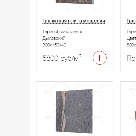
Гранитная плита мощения
Гра
Термообработанная
Тер
Дымовский
Цвет
300x150x40
600x
2
5800 руб/м
По