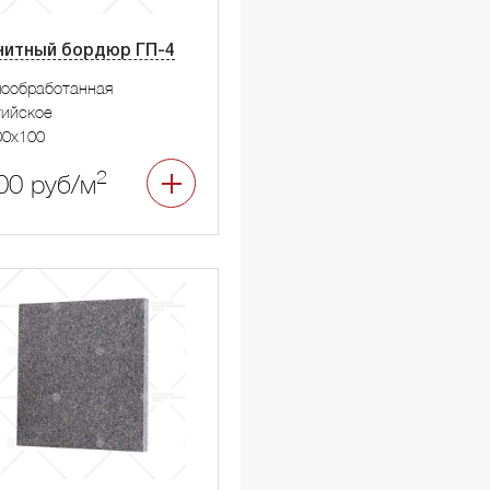
нитный бордюр ГП-4
мообработанная
тийское
00x100
2
00 руб/м