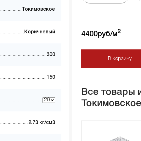
Токимовское
2
Коричневый
4400
руб/м
300
В корзину
150
Все товары 
Токимовско
2.73 кг/см3