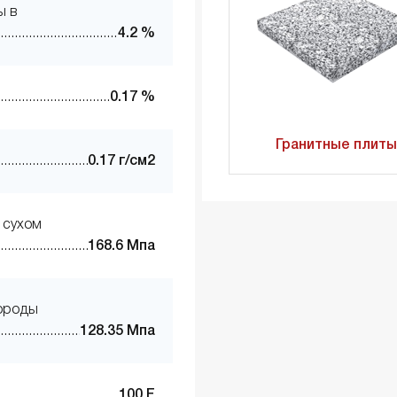
ы в
4.2 %
0.17 %
Гранитные плиты
0.17 г/см2
 сухом
168.6 Мпа
породы
128.35 Мпа
100 F