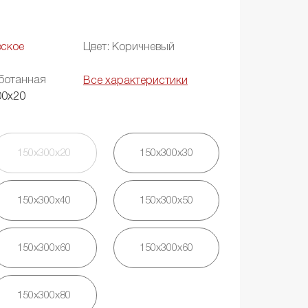
вское
Цвет: Коричневый
ботанная
Все характеристики
00х20
150х300х20
150х300х30
150х300х40
150х300х50
150х300х60
150х300х60
150х300х80