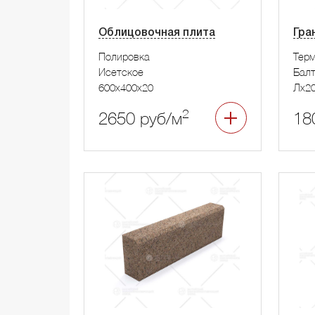
Облицовочная плита
Гра
Полировка
Тер
Исетское
Бал
600x400x20
Лx2
2
2650 руб/м
18