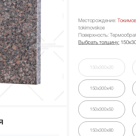
Месторождение:
Токимо
tokimovskoe
Поверхность: Термообра
Выбрать толщину:
150х3
150х300х20
150х300х40
150х300х50
я
150х300х80