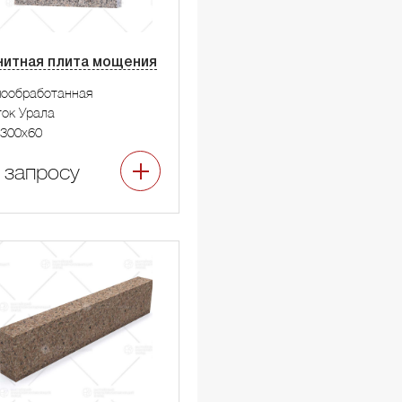
нитная плита мощения
мообработанная
ок Урала
300x60
 запросу