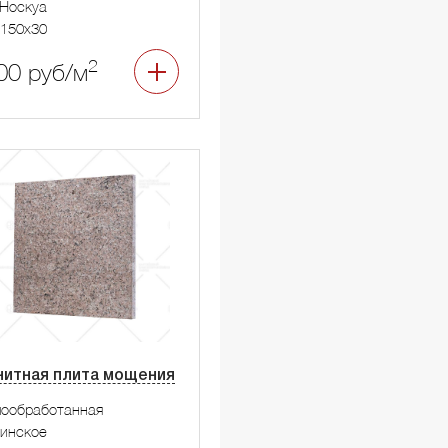
Носкуа
150x30
2
00 руб/м
нитная плита мощения
мообработанная
инское