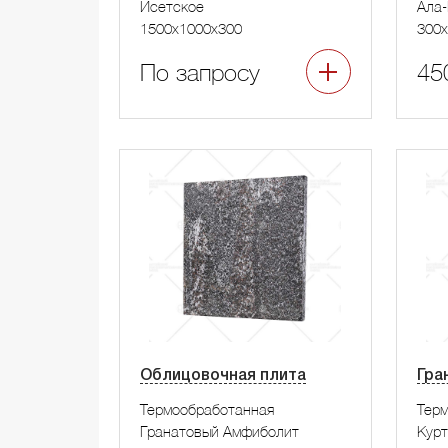
Исетское
Ала-
1500x1000x300
300x
По запросу
45
Облицовочная плита
Гра
Термообработанная
Тер
Гранатовый Амфиболит
Курт