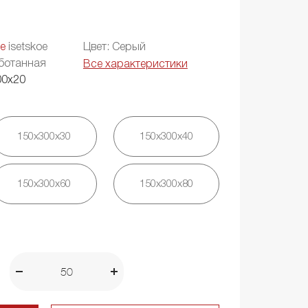
е
isetskoe
Цвет: Серый
ботанная
Все характеристики
00х20
150х300х30
150х300х40
150х300х60
150х300х80