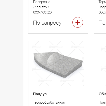
Полировка
Тер
Жельтау-5
Воз
600x400x20
600x
По запросу
По
Пандус
Обл
Термообработанная
Пол