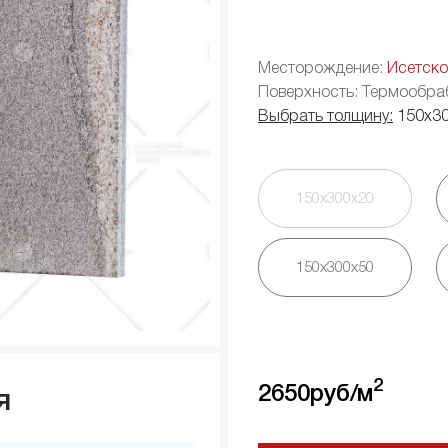
Месторождение:
Исетско
Поверхность: Термообра
Выбрать толщину:
150х3
150х300х20
150х300х50
2
2650
руб/м
я