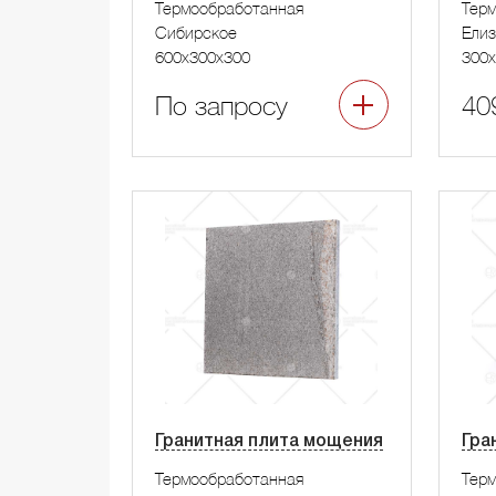
Термообработанная
Тер
Сибирское
Елиз
600x300x300
300x
По запросу
40
Гранитная плита мощения
Гра
Термообработанная
Тер