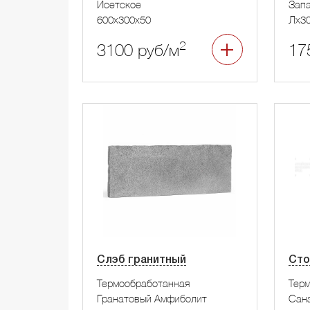
Исетское
Запа
600x300x50
Лx3
2
3100 руб/м
17
Слэб гранитный
Сто
Термообработанная
Тер
Гранатовый Амфиболит
Сан