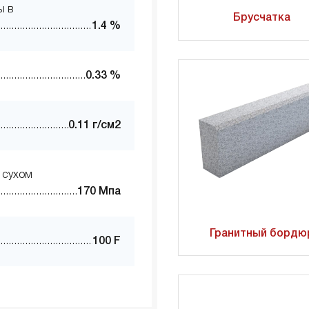
ы в
Брусчатка
1.4 %
0.33 %
0.11 г/см2
 сухом
170 Мпа
Гранитный бордю
100 F