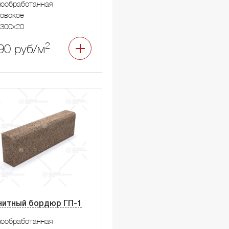
мообработанная
овское
300x20
2
90 руб/м
нитный бордюр ГП-1
мообработанная