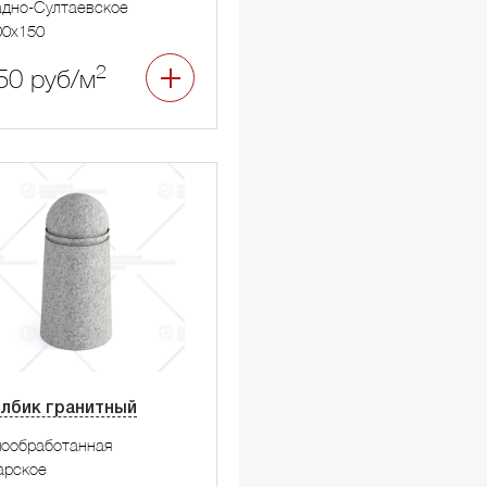
дно-Султаевское
00x150
2
50 руб/м
лбик гранитный
мообработанная
арское