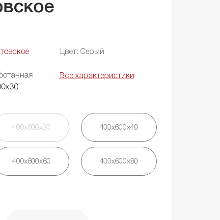
овское
товское
Цвет: Серый
ботанная
Все характеристики
00х30
400х600х30
400х600х40
400х600х60
400х600х80