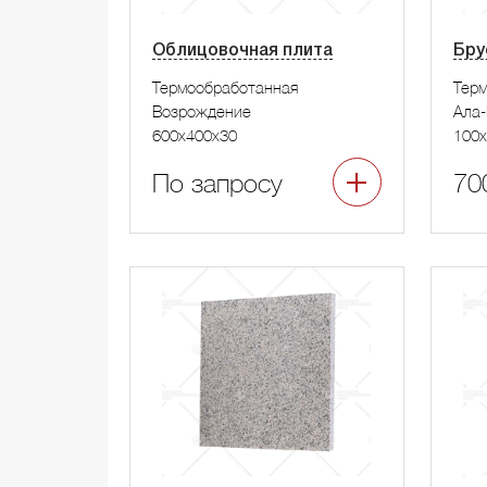
Облицовочная плита
Бру
Термообработанная
Тер
Возрождение
Ала-
600x400x30
100x
По запросу
70