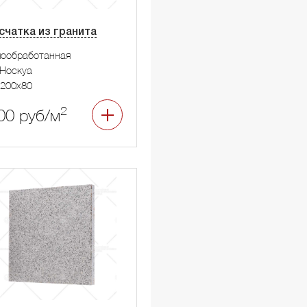
счатка из гранита
мообработанная
Носкуа
200x80
2
00 руб/м