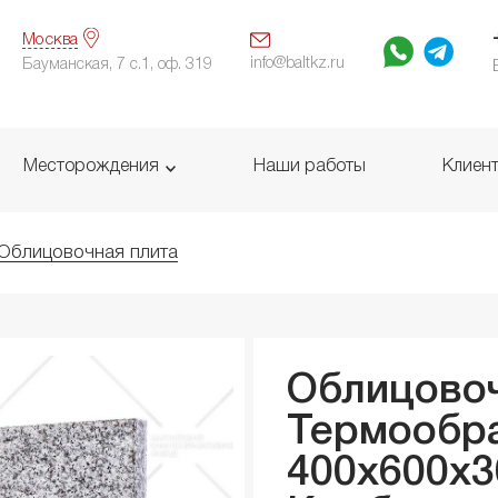
Москва
info@baltkz.ru
Бауманская, 7 с.1, оф. 319
Месторождения
Наши работы
Клиен
Облицовочная плита
Облицовоч
Термообр
400x600x
3