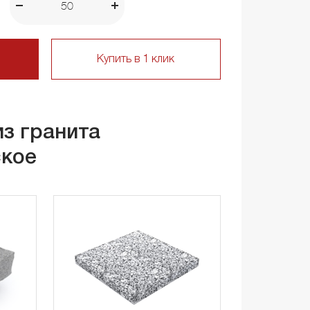
Купить в 1 клик
из гранита
ское