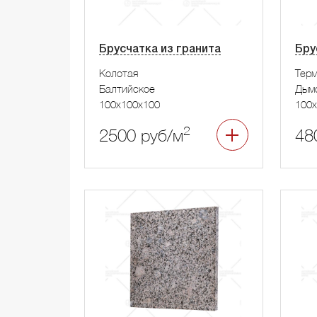
Брусчатка из гранита
Бру
Колотая
Тер
Балтийское
Дым
100x100x100
100x
2
2500 руб/м
48