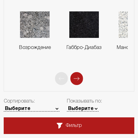
Возрождение
Габбро-Диабаз
Мансуро
Сортировать:
Показывать по:
Фильтр