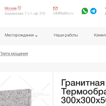
Москва
info@baltkz.ru
Бауманская, 7 с.1, оф. 319
Месторождения
Наши работы
Клиен
Плита мощения
Гранитная
Термообр
300x300x