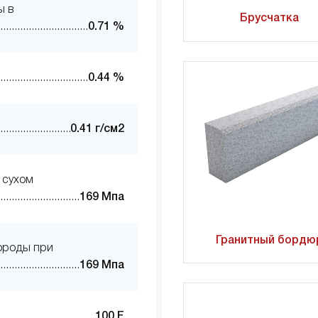
ы в
Брусчатка
0.71 %
0.44 %
0.41 г/см2
 сухом
169 Мпа
Гранитный бордю
ороды при
169 Мпа
100 F