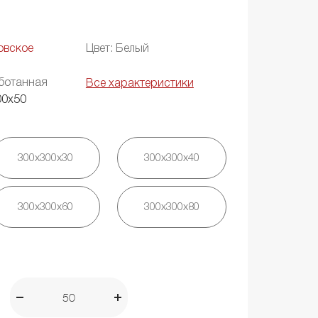
овское
Цвет: Белый
ботанная
Все характеристики
00х50
300х300х30
300х300х40
300х300х60
300х300х80