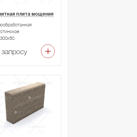
нитная плита мощения
мообработанная
стинское
300x50
 запросу