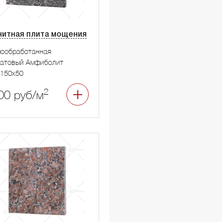
нитная плита мощения
мообработанная
натовый Амфиболит
150x50
2
00 руб/м