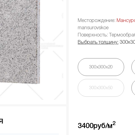
Месторождение:
Мансур
mansurovskoe
Поверхность: Термообра
Выбрать толщину:
300х3
300х300х20
300х300х50
я
2
3400
руб/м