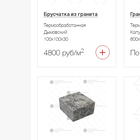
Брусчатка из гранита
Гра
Термообработанная
Тер
Дымовский
Капу
100x100x30
600x
2
4800 руб/м
По