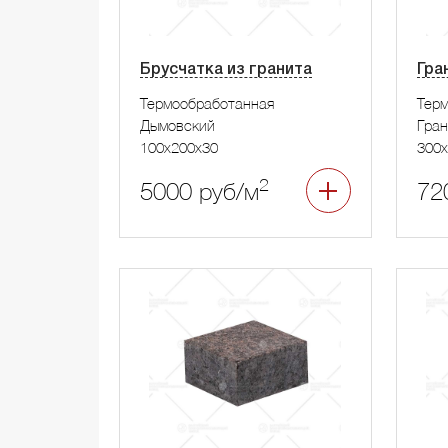
Брусчатка из гранита
Гра
Термообработанная
Тер
Дымовский
Гра
100x200x30
300x
2
5000 руб/м
72