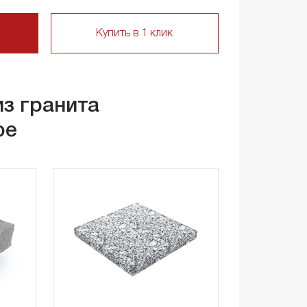
Купить в 1 клик
из гранита
ое