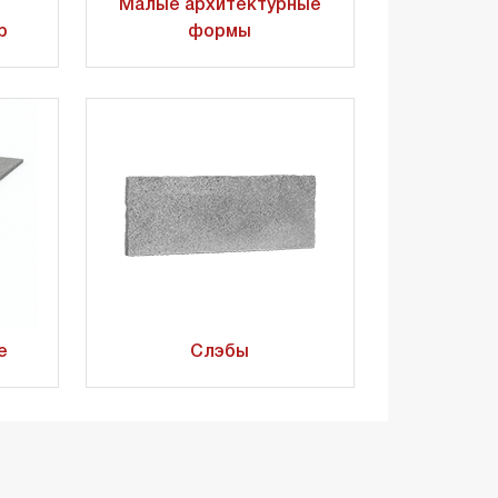
Малые архитектурные
р
формы
е
Слэбы