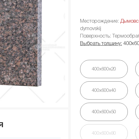
Месторождение:
Дымовс
dymovskij
Поверхность: Термообра
Выбрать толщину:
400х6
400х600х20
400х600х40
400х600х50
я
400х600х80