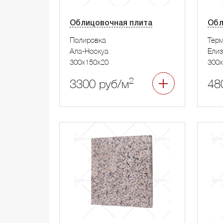
Облицовочная плита
Обл
Полировка
Тер
Ала-Носкуа
Елиз
300x150x20
300x
2
3300 руб/м
48