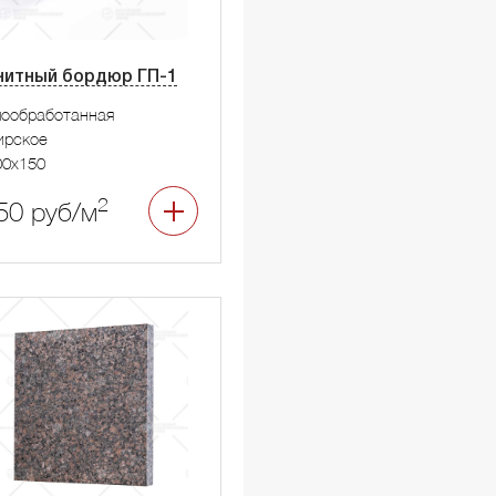
нитный бордюр ГП-1
мообработанная
ирское
00x150
2
50 руб/м