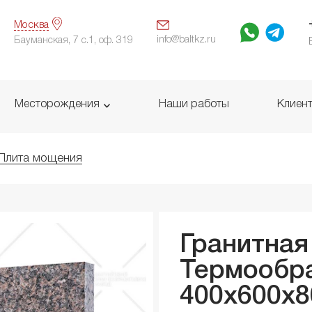
Москва
info@baltkz.ru
Бауманская, 7 с.1, оф. 319
Месторождения
Наши работы
Клиен
Плита мощения
Гранитная
Термообр
400x600x