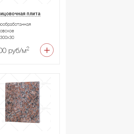
ицовочная плита
мообработанная
овское
300x30
2
00 руб/м