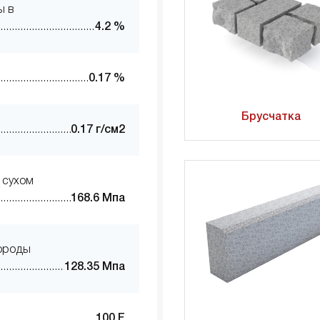
ы в
4.2 %
0.17 %
Брусчатка
0.17 г/см2
 сухом
168.6 Мпа
породы
128.35 Мпа
100 F