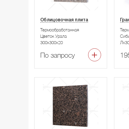
Облицовочная плита
Гра
Термообработанная
Тер
Цветок Урала
Сиб
300x300x20
Лx3
По запросу
19