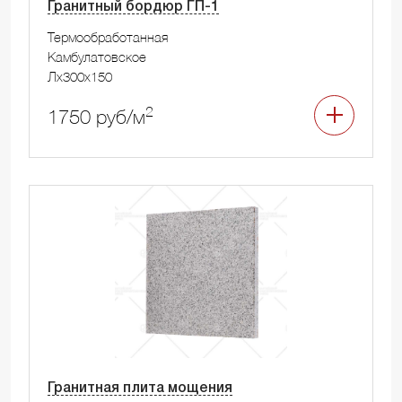
Гранитный бордюр ГП-1
Термообработанная
Камбулатовское
Лx300x150
2
1750 руб/м
Гранитная плита мощения