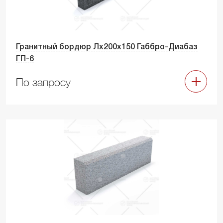
Гранитный бордюр Лх200х150 Габбро-Диабаз
ГП-6
По запросу