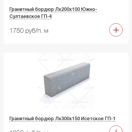
Гранитный бордюр Лх200х100 Южно-
Султаевское ГП-4
1750 руб/п. м
Гранитный бордюр Лх300х150 Исетское ГП-1