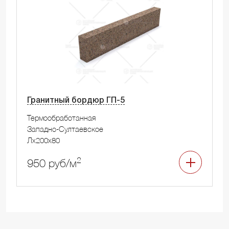
Гранитный бордюр ГП-5
Термообработанная
Западно-Султаевское
Лx200x80
2
950 руб/м