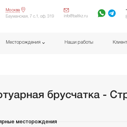
Москва
info@baltkz.ru
Бауманская, 7 с.1, оф. 319
Месторождения
Наши работы
Клиен
отуарная брусчатка - Ст
ярные месторождения