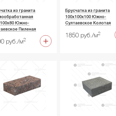
чатка из гранита
Брусчатка из гранита
мообработанная
100х100х100 Южно-
х100х80 Южно-
Султаевское Колотая
таевское Пиленая
2
1850 руб./м
2
0 руб./м