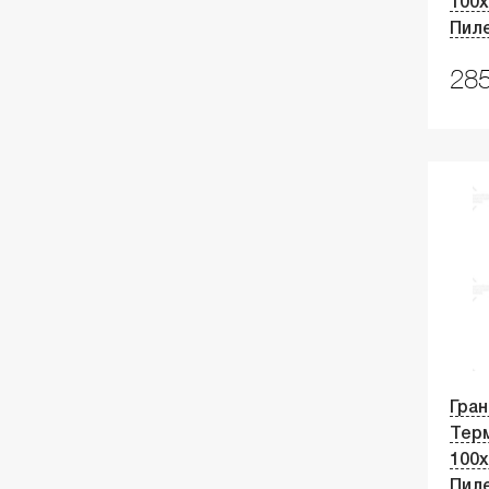
100х
Пил
285
Гран
Тер
100х
Пил