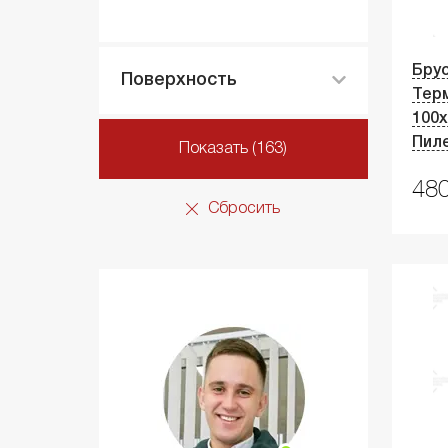
Брус
Поверхность
Тер
100х
Пил
Показать (163)
480
Сбросить