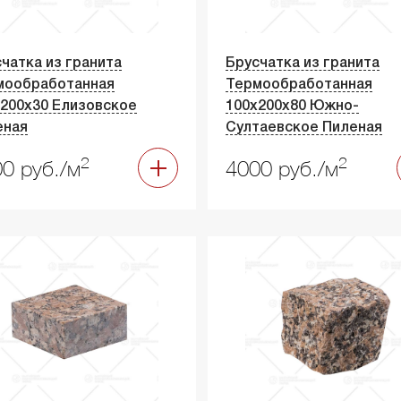
чатка из гранита
Брусчатка из гранита
мообработанная
Термообработанная
200х30 Елизовское
100х200х80 Южно-
еная
Султаевское Пиленая
2
2
0 руб./м
4000 руб./м