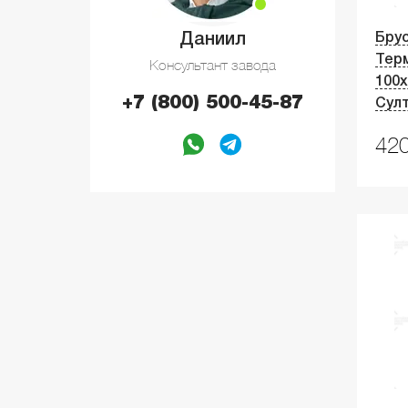
Даниил
Брус
Тер
Консультант завода
100
+7 (800) 500-45-87
Сул
420