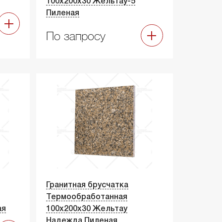
100х200х30 Жельтау-5
Пиленая
По запросу
Гранитная брусчатка
Термообработанная
ая
100х200х30 Жельтау
Надежда Пиленая