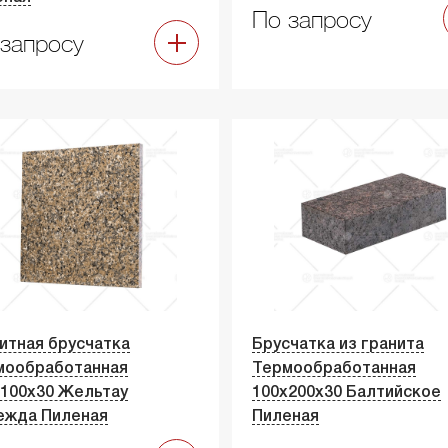
По запросу
запросу
итная брусчатка
Брусчатка из гранита
мообработанная
Термообработанная
100х30 Жельтау
100х200х30 Балтийское
ежда Пиленая
Пиленая