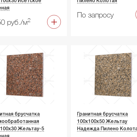
100х30 Исетское
Пилено Колотая
еная
По запросу
2
0 руб./м
итная брусчатка
Гранитная брусчатка
мообработанная
100х100х50 Жельтау
100х30 Жельтау-5
Надежда Пилено Колот
еная