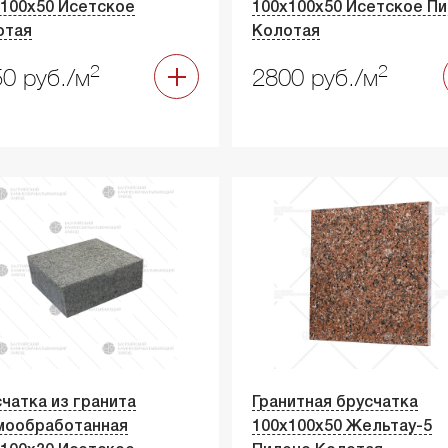
100х50 Исетское
100х100х50 Исетское П
отая
Колотая
2
2
0 руб./м
2800 руб./м
чатка из гранита
Гранитная брусчатка
мообработанная
100х100х50 Жельтау-5