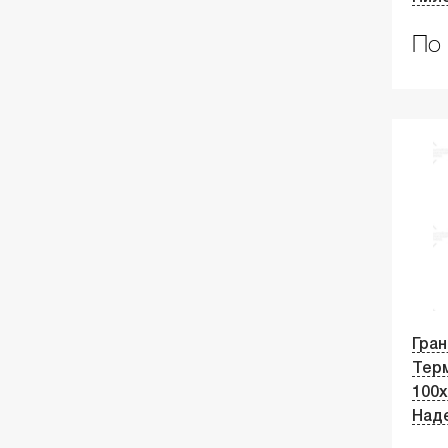
По 
Гран
Тер
100х
Над