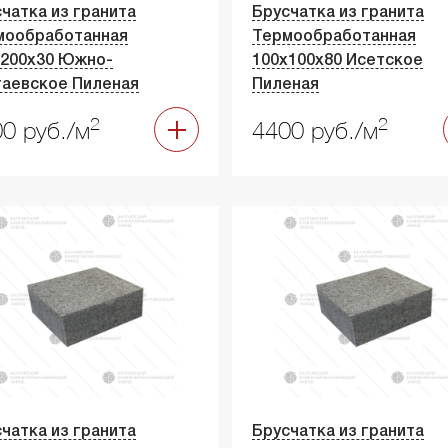
чатка из гранита
Брусчатка из гранита
мообработанная
Термообработанная
х200х30 Южно-
100х100х80 Исетское
таевское Пиленая
Пиленая
2
2
0 руб./м
4400 руб./м
чатка из гранита
Брусчатка из гранита