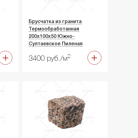
Брусчатка из гранита
Термообработанная
200х100х50 Южно-
Султаевское Пиленая
2
3400 руб./м