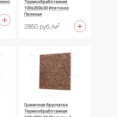
илено
Термообработанная
100х200х30 Исетское
Пиленая
2
2850 руб./м
Гранитная брусчатка
Термообработанная