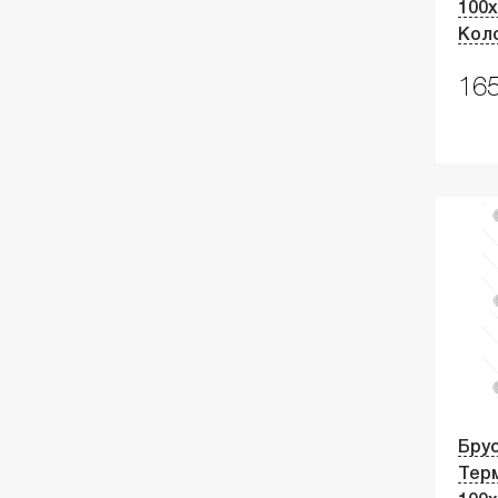
100х
Кол
165
Брус
Тер