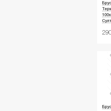
Брус
Тер
100
Сул
290
Брус