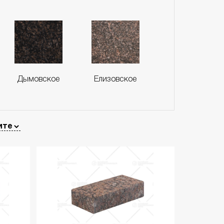
Дымовское
Елизовское
Ала-Носкуа